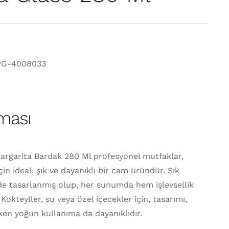
PG-4008033
ması
argarita Bardak 280 Ml profesyonel mutfaklar,
çin ideal, şık ve dayanıklı bir cam üründür. Sık
de tasarlanmış olup, her sunumda hem işlevsellik
okteyller, su veya özel içecekler için, tasarımı,
ken yoğun kullanıma da dayanıklıdır.