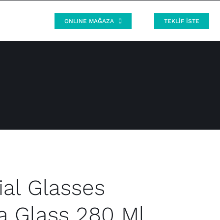
ONLINE MAĞAZA
TEKLİF İSTE
al Glasses
a Glass 280 Ml