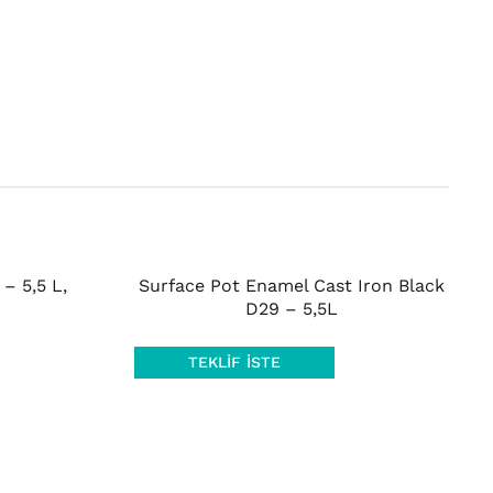
AYRINTILAR
– 5,5 L,
Surface Pot Enamel Cast Iron Black
D29 – 5,5L
TEKLIF İSTE