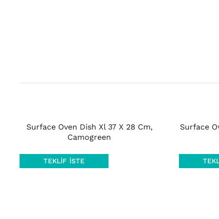
AYRINTILAR
AYRINTILAR
Surface Oven Dish Xl 37 X 28 Cm,
Surface O
Camogreen
TEKLIF İSTE
TEKL