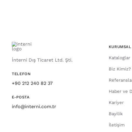
KURUMSAL
Kataloglar
İnterni Dış Ticaret Ltd. Şti.
Biz Kimiz?
TELEFON
Referansla
+90 212 240 82 37
Haber ve D
E-POSTA
Kariyer
info@interni.com.tr
Bayilik
İletişim