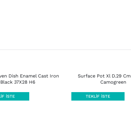
AYRINTILAR
ven Dish Enamel Cast Iron
Surface Pot Xl D.29 Cm 
Black 37X28 H6
Camogreen
IF İSTE
TEKLIF İSTE