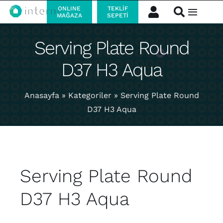
Skip
ONLINE
TEKLIF
Toggle
MAĞAZA
SEPETI
to
Navigat
content
Serving Plate Round
Kurumsal
D37 H3 Aqua
Ürünler
Anasayfa
»
Kategoriler
»
Serving Plate Round
Markalarımız
D37 H3 Aqua
İletişim
Kataloglar
Serving Plate Round
D37 H3 Aqua