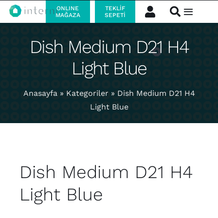
Skip
ONLINE
TEKLIF
Toggle
MAĞAZA
SEPETI
to
Navigat
content
Dish Medium D21 H4
Kurumsal
Light Blue
Ürünler
Anasayfa
»
Kategoriler
»
Dish Medium D21 H4
Markalarımız
Light Blue
İletişim
Kataloglar
Dish Medium D21 H4
Light Blue